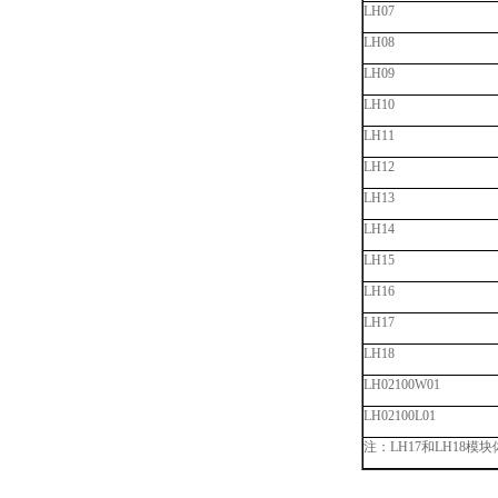
LH07
LH08
LH09
LH10
LH11
LH12
LH13
LH14
LH15
LH16
LH17
LH18
LH02100W01
LH02100L01
注：
LH
17
和
LH
18
模块