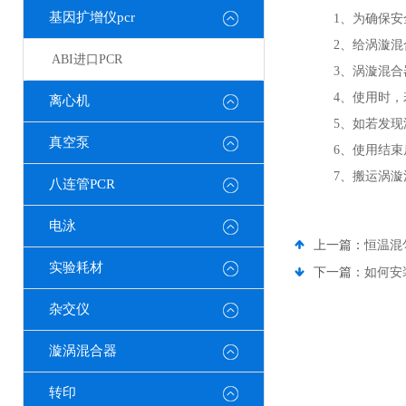
基因扩增仪pcr
1
、为确保安
2
、给涡漩混
ABI进口PCR
3
、涡漩混合
4
、使用时，
离心机
5
、如若发现
真空泵
6
、使用结束
7
、搬运涡漩
八连管PCR
电泳
上一篇：
恒温混
实验耗材
下一篇：
如何安
杂交仪
漩涡混合器
转印