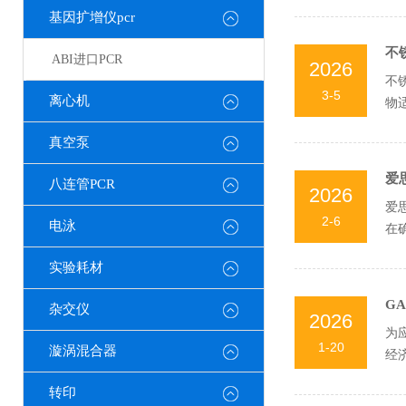
基因扩增仪pcr
不
ABI进口PCR
2026
不
3-5
离心机
物
节结
真空泵
爱
八连管PCR
2026
爱
2-6
电泳
在
设..
实验耗材
G
杂交仪
2026
为
1-20
漩涡混合器
经
需..
转印