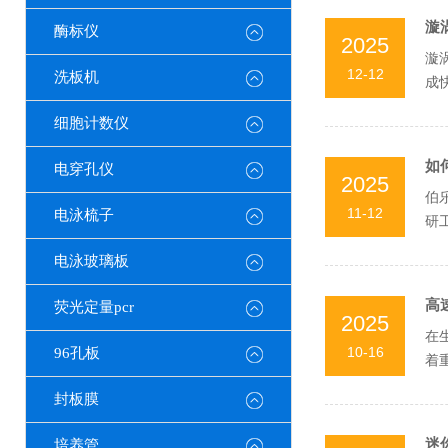
漩
酶标仪
2025
漩
12-12
洗板机
成
化检
细胞计数仪
如
电穿孔仪
2025
伯
11-12
电泳梳子
研
性选
电泳玻璃板
高
荧光定量pcr
2025
在
10-16
96孔板
着
各种
封板膜
迷
培养管