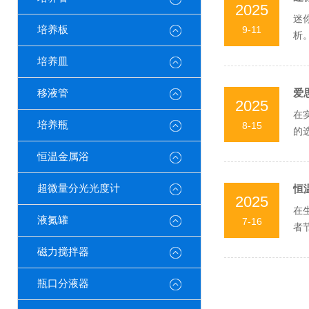
2025
迷
培养板
9-11
析
控制
培养皿
移液管
爱
2025
在
培养瓶
8-15
的
和污
恒温金属浴
超微量分光光度计
恒
2025
在
液氮罐
7-16
者
手工
磁力搅拌器
瓶口分液器