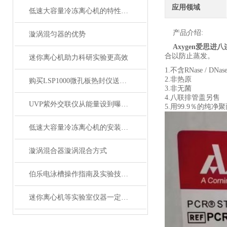
应用领域
低速大容量冷冻离心机的特性与主要技术功能
产品介绍:
漩涡混匀器的优势
Axygen
爱思进八连管
合以防止蒸发。
迷你离心机助力科研实验更高效
1.不含RNase / DNas
2.非热原
购买LSP1000微孔板热封仪送英国进口96孔板一箱
3.非无菌
4.八联排管盖另售
UVP紫外交联仪从能量设到曝光时间控制详解
5.用99.9％的纯净
低速大容量冷冻离心机的安装与操作注意事项
漩涡混合器漩涡混合方式
伯乐电泳槽操作指南及实验技巧分享
迷你离心机等实验室仪器一定要注意维护保养