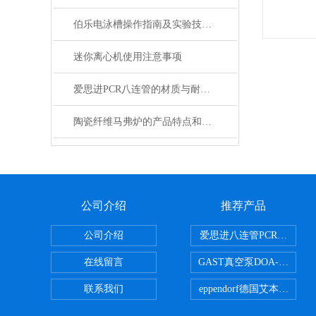
伯乐电泳槽操作指南及实验技巧分享
迷你离心机使用注意事项
爱思进PCR八连管的材质与耐高温性能分析
陶瓷纤维马弗炉的产品特点和用途概述
公司介绍
推荐产品
公司介绍
爱思进八连管PCR-0208-C
在线留言
GAST真空泵DOA-P504-BN
联系我们
eppendorf德国艾本德台式