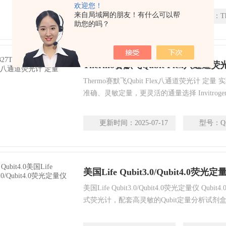
欢迎您！
分子特异结合时方可发射荧光信号，从而报告
来自局域网的朋友！有什么可以帮
更新时间：
2026-04-29
型号：
T
异性可以使您获得比传统紫外吸光法更加精确
助您的吗？
Thermo赛默飞Qubit Flex八通道
Thermo赛默飞Qubit Flex八通道荧光计 定量
准确、灵敏定量，更灵活的通量选择 Invitrogen 
地同时准确测量多达 8 个样品的 DNA、RN
量体积荧光计相比，Qubit Flex 荧光计可
更新时间：
2025-07-17
型号：
Q
约数据采集时间至少50%，批处理样品量8 个
美国Life Qubit3.0/Qubit4.0荧光定
美国Life Qubit3.0/Qubit4.0荧光定量仪 Q
式荧光计，配套高灵敏的Qubit定量分析试剂盒
白质浓度。采用专门研制的荧光染料，只有与
方可发射荧光信号，从而报告靶分子的浓度，