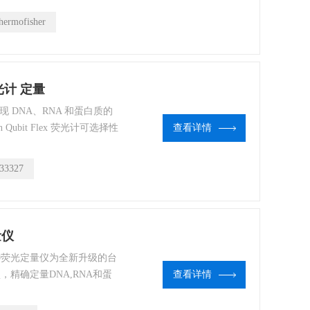
靶分子的浓度，因此这种特
hermofisher
的结果
荧光计 定量
 实现 DNA、RNA 和蛋白质的
Qubit Flex 荧光计可选择性
查看详情
A 或蛋白质浓度。与单样品微
对多样品同时进行检测，大大节
33327
起
量仪
ubit4.0荧光定量仪为全新升级的台
，精确定量DNA,RNA和蛋
查看详情
样品中的靶分子特异结合时
因此这种特异性可以使您获