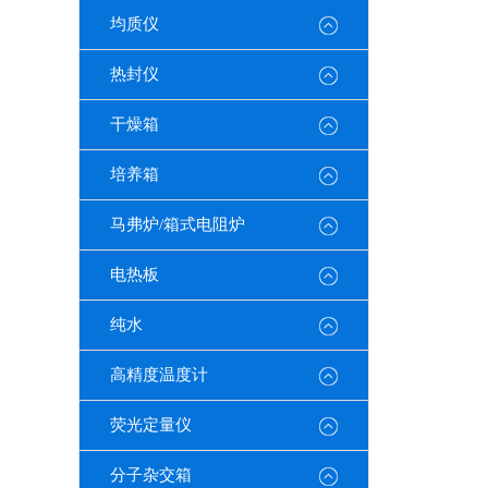
均质仪
热封仪
干燥箱
培养箱
马弗炉/箱式电阻炉
电热板
纯水
高精度温度计
荧光定量仪
分子杂交箱