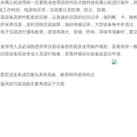
迷你离心机使用前一定要熟读使用说明书后才能对迷你离心机进行操作，
续工作时间、电源电压等，仪器要注意防潮、防尘、防腐。
仪器设备及附件配套的完整，认真做好仪器的过往记录，做到帐、卡、物
维护保养仪器，及时排除仪器故障，做好维修记录，大型设备每半年清洁
对电子仪器进行通电检查，发现有跳火、冒烟、炸响、异味等现象时，要
设备管理人员必须熟悉所管仪器设备的性能及使用操作规程，妥善保管一
的仪器设备应由专业人员进行检修，若需外修应向设备处提出申请。
：
爱思进盒装滤芯吸头具有高效、耐用和环保等特点
：
漩涡混匀器选购主要考虑以下方面