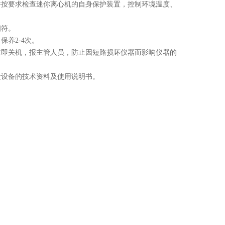
并按要求检查迷你离心机的自身保护装置，控制环境温度、
相符。
、保养
2-4
次。
立即关机，报主管人员，防止因短路损坏仪器而影响仪器的
般设备的技术资料及使用说明书。