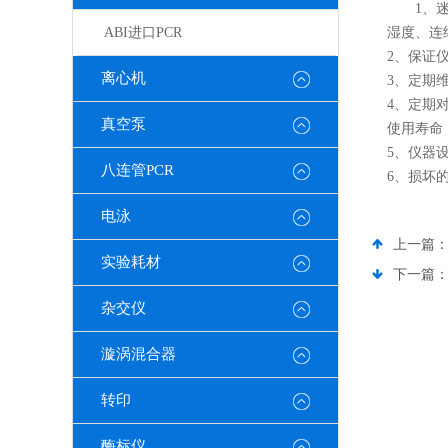
1
、
ABI进口PCR
湿度、连
2
、保证
离心机
3
、定期
4
、定期
真空泵
使用寿命
5
、仪器
八连管PCR
6
、损坏
电泳
上一篇
实验耗材
下一篇
杂交仪
漩涡混合器
转印
酶标仪