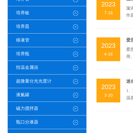
2023
漩
培养板
7-16
作
切。
培养皿
移液管
爱
2023
爱
培养瓶
4-16
用
几点
恒温金属浴
超微量分光光度计
迷
2023
1
液氮罐
3-20
温
过往
磁力搅拌器
瓶口分液器