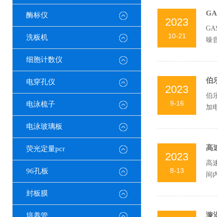
G
酶标仪
2023
G
10-21
洗板机
噪
制技
细胞计数仪
伯
电穿孔仪
2023
伯
9-16
电泳梳子
加
泳过
电泳玻璃板
高
荧光定量pcr
2023
高
8-13
96孔板
间
准确
封板膜
漩
培养管