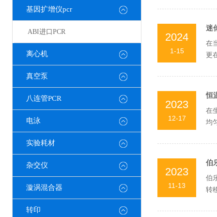
基因扩增仪pcr
迷
ABI进口PCR
2024
在
1-15
离心机
更
型设
真空泵
恒
八连管PCR
2023
在
12-17
电泳
均
并通
实验耗材
伯
杂交仪
2023
伯
11-13
漩涡混合器
转
细胞
转印