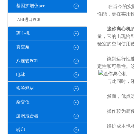
基因扩增仪pcr
在当今的实验
性能，更在实用
ABI进口PCR
迷你离心机
离心机
量，它的出现恰
验室的空间使用
真空泵
谈到运行性能，
八连管PCR
定性和可靠性。
电泳
与此同时，还具
实验耗材
然而，优点远不
杂交仪
操作较为简便。
漩涡混合器
维护成本也相对
转印