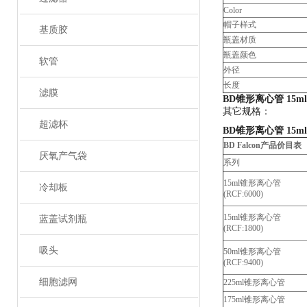
Color
帽子样式
基质胶
瓶盖材质
瓶盖颜色
软管
外径
长度
滤膜
BD锥形离心管 15m
其它规格：
超滤杯
BD锥形离心管 15m
BD Falcon
产品价目表
厌氧产气袋
系列
15ml锥形离心管
冷却板
(RCF:6000)
15ml锥形离心管
蓝盖试剂瓶
(RCF:1800)
吸头
50ml锥形离心管
(RCF:9400)
细胞滤网
225ml锥形离心管
175ml锥形离心管