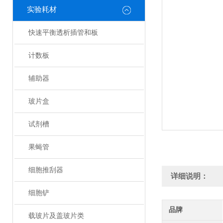
实验耗材
快速平衡透析插管和板
计数板
辅助器
玻片盒
试剂槽
果蝇管
细胞推刮器
详细说明：
细胞铲
品牌
载玻片及盖玻片类