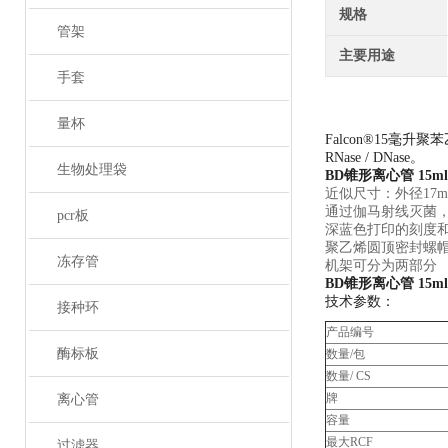
规格
管架
主要用途
手套
量杯
Falcon®15毫
RNase / DNase。
生物处理袋
BD锥形离心管 15m
近似尺寸：外径17m
通过伽马射线灭菌
pcr板
深蓝色打印的刻度
聚乙烯圆顶密封螺
冻存管
机架可分为两部分
BD锥形离心管 15m
技术参数：
接种环
产品编号
酶标板
数量/包
数量/ CS
牌
离心管
容量
最大RCF
过滤器