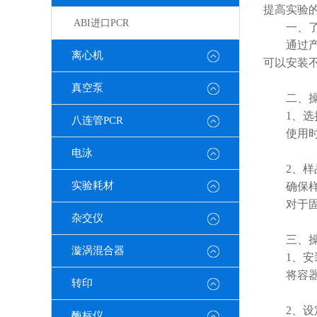
提高实验
ABI进口PCR
一、了解
通过产生
离心机
可以安装
真空泵
二、操
1、选择
八连管PCR
使用时，
电泳
2、样
实验耗材
确保样品
对于固体
杂交仪
三、操
漩涡混合器
1、安
将容器正
转印
2、设定
酶标仪