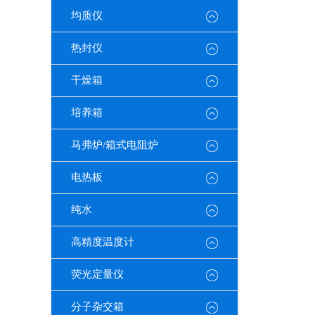
均质仪
热封仪
干燥箱
培养箱
马弗炉/箱式电阻炉
电热板
纯水
高精度温度计
荧光定量仪
分子杂交箱