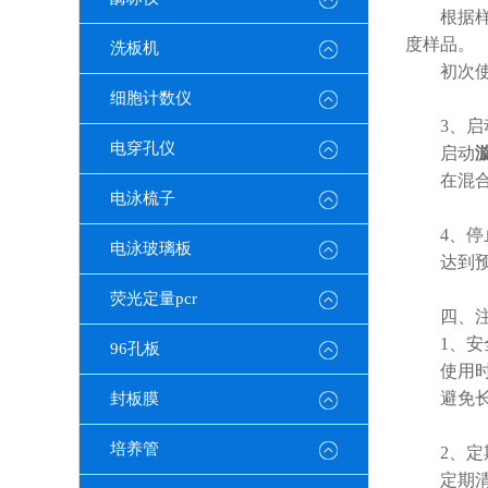
根据样品
度样品。
洗板机
初次使用
细胞计数仪
3、启动
电穿孔仪
启动
在混合过
电泳梳子
4、停止
电泳玻璃板
达到预定
荧光定量pcr
四、注
1、安
96孔板
使用时，
避免长时
封板膜
培养管
2、定
定期清洁