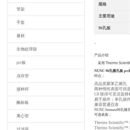
规格
管架
主要用途
手套
96孔板
量杯
。
生物处理袋
产品介绍
:
pcr板
采用
Thermo Scient
NUNC 96孔微孔板 pcr板4
冻存管
特点：
高品质聚苯乙烯孔
两种惰性表面可供
接种环
C8
联排可灵活选择
易于操作；单孔操
酶标板
兼容普通仪表
NUNC Immuno96孔微孔板
可选表面：
离心管
Thermo Scientific
Thermo Scientific
过滤器