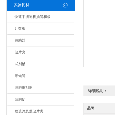
实验耗材
快速平衡透析插管和板
计数板
辅助器
玻片盒
试剂槽
果蝇管
细胞推刮器
详细说明：
细胞铲
品牌
载玻片及盖玻片类