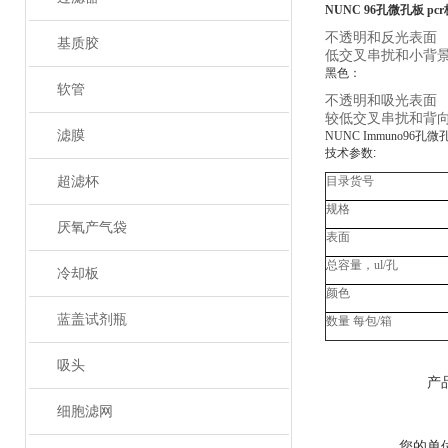
NUNC 96孔微孔板 pcr板4
不透明和反光表面
基质胶
低交叉串扰和小背
黑色：
软管
不透明和吸光表面
较低交叉串扰和背
滤膜
NUNC Immuno96孔微孔板
技术参数
:
超滤杯
目录货号
规格
厌氧产气袋
表面
总容量，
ul/
孔
冷却板
颜色
蓝盖试剂瓶
数量
每包
/
箱
吸头
产
细胞滤网
您的单