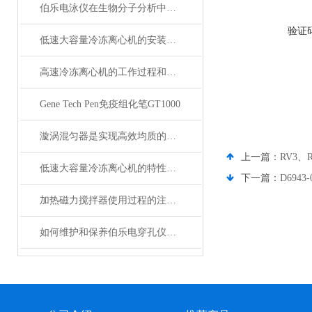
伯乐电泳仪在生物分子分析中的关键作用
验证
低速大容量冷冻离心机的安装与维护建议
高速冷冻离心机的工作过程和应用范围说明
Gene Tech Pen免疫组化笔GT1000
漩涡混匀器是实现高效均质的强力工具
上一篇：
RV3、
低速大容量冷冻离心机的特性与主要技术功能
下一篇：
D694
加热磁力搅拌器使用过程的注意事项
如何维护和保养伯乐电穿孔仪以延长使用寿命？