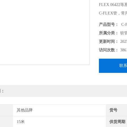
FLEX 06422
C-FLEX管
在-73~+13
产品型号：
C-
C-FLEX泵管
所属分类：
软
更新时间：
202
访问次数：
386
联
明：
其他品牌
货号
15米
供货周期