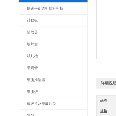
快速平衡透析插管和板
计数板
辅助器
玻片盒
试剂槽
果蝇管
细胞推刮器
详细说
细胞铲
品牌
载玻片及盖玻片类
规格
管架