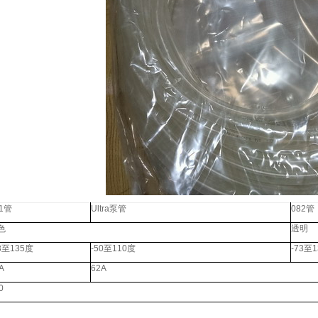
1
管
Ultra
泵管
082
管
色
透明
3
至
135
度
-50
至
110
度
-73
至
1
A
62A
0