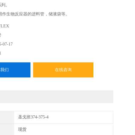
等系列。
，常用作生物反应器的进料管，储液袋等。
5℃范围内均可维持弹性。
FLEX
的使用寿命非常长。
管
5-07-17
1
系我们
在线咨询
圣戈班374-375-4
现货