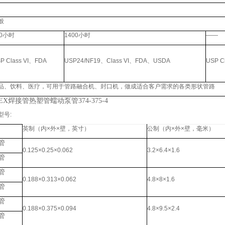
般
0
小时
1400
小时
——
P Class VI
、
FDA
USP24/NF19
、
Class VI
、
FDA
、
USDA
USP Cl
品、饮料、医疗，可用于管路融合机、封口机，做成适合客户需求的各类形状管路
EX
焊接管热塑管蠕动泵管
374-375-4
型号
:
英制（内
×
外
×
壁，英寸）
公制（内
×
外
×
壁，毫米）
管
0.125×0.25×0.062
3.2×6.4×1.6
管
管
0.188×0.313×0.062
4.8×8×1.6
管
管
0.188×0.375×0.094
4.8×9.5×2.4
管