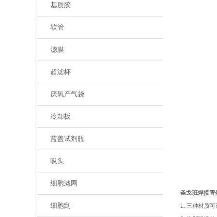
基质胶
软管
滤膜
超滤杯
厌氧产气袋
冷却板
蓝盖试剂瓶
吸头
细胞滤网
圣戈班焊接管热
细胞刮
1.
三种材质可