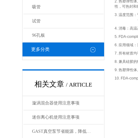
2.
热塑弹性体
性，可热封和
吸管
3.
温度范围：
C-FLE
试管
4.
消毒：高温
96孔板
5. FDA-compl
6.
应用领域：
更多分类
7.
所有材质均
8.
兼具硅胶的
9.
热塑弹性体
10. FDA-comp
相关文章
/ ARTICLE
漩涡混合器使用注意事项
迷你离心机使用注意事项
GAST真空泵节省能源，降低噪音