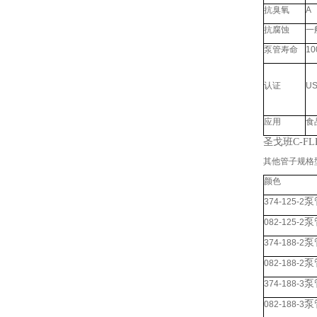
抗臭氧
A
抗腐蚀
一
泵管寿命
10
认证
US
应用
食
圣戈班
C-FL
其他管子规格
颜色
泵
374-125-2
泵
082-125-2
泵
374-188-2
泵
082-188-2
泵
374-188-3
泵
082-188-3