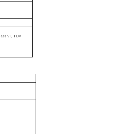
ass VI
、
FDA