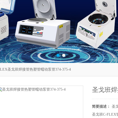
FLEX圣戈班焊接管热塑管蠕动泵管374-375-4
圣戈班焊接
简要描述：
圣戈
圣戈班C-FLEX管