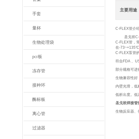
主要用途
手套
量杯
C-FLEX
管介
圣戈班
C
生物处理袋
C-FLEX
管，
在
-73~+135
℃
C-FLEX
泵管
pcr板
符合
FDA
、
U
部分规格可进
冻存管
生物兼容性好
接种环
内壁光滑，低
低析出度。低
酶标板
圣戈班焊接管热
生物反应器、
离心管
过滤器