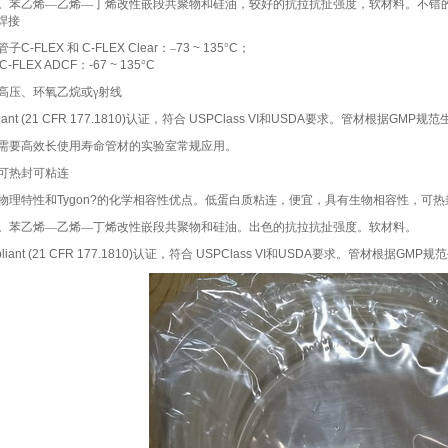
。苯乙烯—乙烯—丁烯改性嵌段共聚物和硅油，较好的抗拉抗扯强度，软材料。不错
焊接
管子
C-FLEX
和
C-FLEX Clear
：–
73 ~ 135
°
C
；
X ADCF
：
-67 ~ 135
°
C
高压、环氧乙烷或γ射线
iant (21 CFR 177.1810)
认证，符合
USPClass VI
和
USDA
要求。管材根据
GMP
规范
需要高效长使用寿命管材的实验室常规应用。
可热封可粘连
物理特性和
Tygon?
的化学相容性优点。低蛋白质粘连，便宜，具有生物相容性，可热
。苯乙烯—乙烯—丁烯改性嵌段共聚物和硅油。出色的抗拉抗扯强度。软材料。
liant (21 CFR 177.1810)
认证，符合
USPClass VI
和
USDA
要求。管材根据
GMP
规范