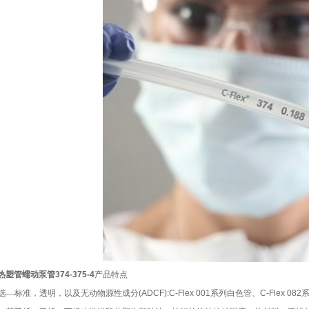
塑管蠕动泵管374-375-4
产品特点
选—标准，透明，以及无动物源性成分
(ADCF):C-Flex 001
系列白色管、
C-Flex 082