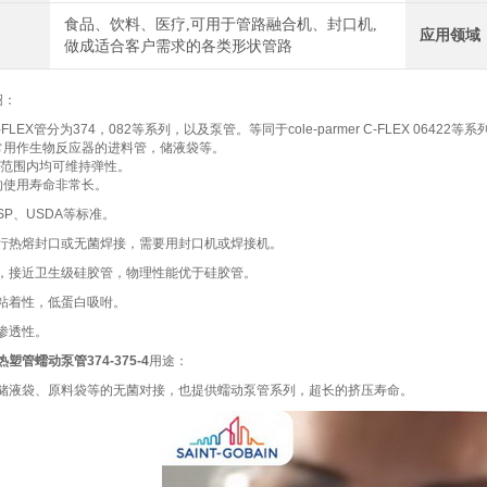
食品、饮料、医疗,可用于管路融合机、封口机,
应用领域
做成适合客户需求的各类形状管路
绍：
-FLEX
管分为
374
，
082
等系列，以及泵管。等同于
cole-parmer C-FLEX 06422
等系
常用作生物反应器的进料管，储液袋等。
范围内均可维持弹性。
的使用寿命非常长。
SP
、
USDA
等标准。
行热熔封口或无菌焊接，需要用封口机或焊接机。
，接近卫生级硅胶管，物理性能优于硅胶管。
粘着性，低蛋白吸咐。
渗透性。
塑管蠕动泵管374-375-4
用途：
储液袋、原料袋等的无菌对接，也提供蠕动泵管系列，超长的挤压寿命。