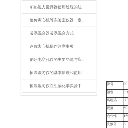
加热磁力搅拌器使用过程的注意事项
迷你离心机等实验室仪器一定要注意维护保养
漩涡混合器漩涡混合方式
迷你离心机操作注意事项
伯乐电穿孔仪的主要功能与应用是怎样的
恒温混匀仪的基本原理和使用方法介绍
牌号
00
恒温混匀仪在生物化学实验中的应用分析
颜色
白
高耐温
-7
硬度
50
透气性
15
抗紫外
A