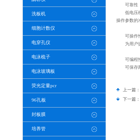
可靠性
低电压模式
洗板机
操作参数的
细胞计数仪
可操作
电穿孔仪
为用户提供
电泳梳子
可编程
可保存两组
电泳玻璃板
荧光定量pcr
上一篇
下一篇
96孔板
封板膜
培养管