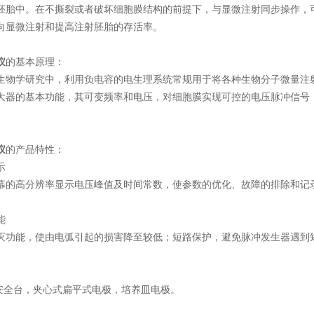
胚胎中。在不撕裂或者破坏细胞膜结构的前提下，与显微注射同步操作，
向显微注射和提高注射胚胎的存活率。
仪
的基本原理：
学研究中，利用负电容的电生理系统常规用于将各种生物分子微量注射
大器的基本功能，其可变频率和电压，对细胞膜实现可控的电压脉冲信号
。
仪
的产品特性：
示
高分辨率显示电压峰值及时间常数，使参数的优化、故障的排除和记
能
能，使由电弧引起的损害降至较低；短路保护，避免脉冲发生器遇到
全台，夹心式扁平式电极，培养皿电极。