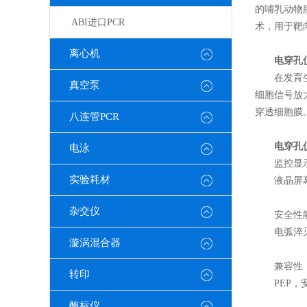
的哺乳动物
ABI进口PCR
术，用于靶
离心机
电穿孔
在发育生物
真空泵
细胞信号放
穿透细胞膜
八连管PCR
电穿孔
电泳
监控显
实验耗材
液晶屏幕的
杂交仪
安全性
电弧淬灭功
漩涡混合器
兼容性
转印
PEP，安
酶标仪