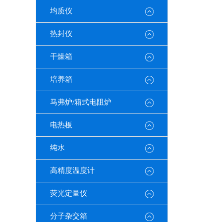
均质仪
热封仪
干燥箱
培养箱
马弗炉/箱式电阻炉
电热板
纯水
高精度温度计
荧光定量仪
分子杂交箱