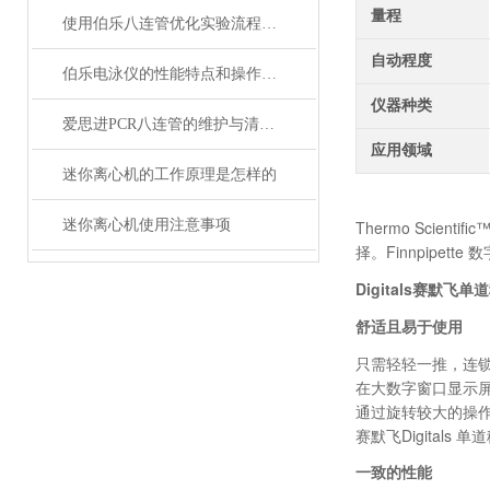
量程
使用伯乐八连管优化实验流程的策略与建议
自动程度
伯乐电泳仪的性能特点和操作注意事项说明
仪器种类
爱思进PCR八连管的维护与清洁指南说明
应用领域
迷你离心机的工作原理是怎样的
迷你离心机使用注意事项
Thermo Scien
择。
Finnpipe
Digitals赛默飞单
舒适且易于使用
只需轻轻一推，连
在大数字窗口显示
通过旋转较大的操
赛默飞Digitals 单
一致的性能