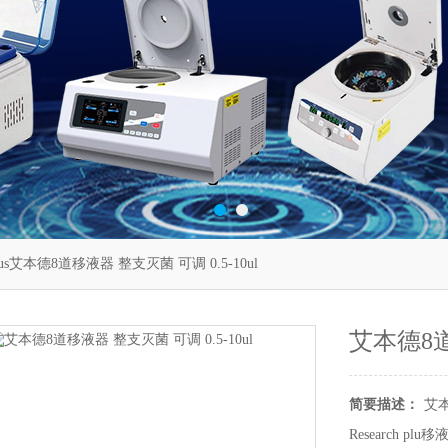
 plus艾本德8道移液器 整支灭菌 可调 0.5-10ul
艾本德8道
简要描述：
艾本
Research