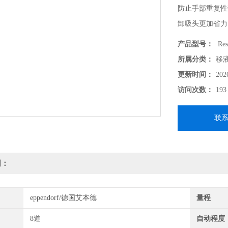
防止手部重复性
卸吸头更加省力
器，可以保证吸
产品型号：
Res
所属分类：
移
更新时间：
202
访问次数：
193
联
明：
eppendorf/德国艾本德
量程
8道
自动程度