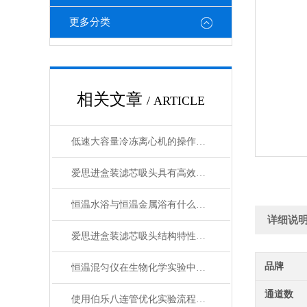
更多分类
相关文章
/ ARTICLE
低速大容量冷冻离心机的操作步骤和注意事项
爱思进盒装滤芯吸头具有高效、耐用和环保等特点
恒温水浴与恒温金属浴有什么不同
详细说
爱思进盒装滤芯吸头结构特性与实验防污染技术说明
品牌
恒温混匀仪在生物化学实验中的应用分析
通道数
使用伯乐八连管优化实验流程的策略与建议