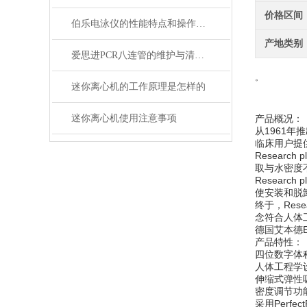
价格区间
伯乐电泳仪的性能特点和操作注意事项说明
产地类别
爱思进PCR八连管的维护与清洁指南说明
。
迷你离心机的工作原理是怎样的
迷你离心机使用注意事项
产品概况：
从1961年
临床用户提
Resear
取与水密度
Resear
使安装和脱
终于，Res
念符合人体
德国艾本德Ep
产品特性：
四位数字体
人体工程学
伸缩式弹性
密度调节功
采用Perf