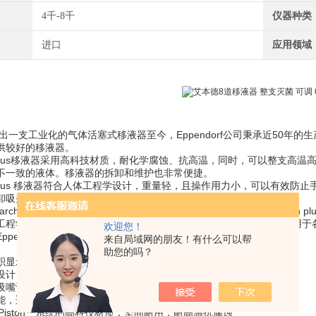
4千-8千
仪器种类
进口
应用领域
推出一支工业化的气体活塞式移液器至今，Eppendorf公司秉承近50
供较好的移液器。
ch plus移液器采用高科技材质，耐化学腐蚀、抗高温，同时，可以整支高温高压
不一致的液体。移液器的拆卸和维护也非常便捷。
ch plus 移液器符合人体工程学设计，重量轻，且操作用力小，可以有效
卸吸头更加省力，还能保证吸头和移液器之间的气密性。
earch plus移液器诞生，为现今移液行业建立了高标准。全新Researc
工程学，加上人性化的操作应用，不但精准性高、经久耐用，同时适用于
欢迎您！
pendorf Research® plus 单道可调量程移液器
来自局域网的朋友！有什么可以帮
助您的吗？
积显示，位置合理，便于移液时观察
设计，重量轻，显著减少操作用力，避免发生手部重复性劳损（RSI）
吸嘴设计，防止吸头安装高高低低，确保移液气密性和均一性
能，适用于不同密度的液体，通用性更广泛
ectPiston™系统的高科技材质，坚固耐用，耐高温抗腐蚀