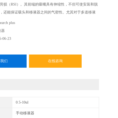
劳损（RSI）。其前端的吸嘴具有伸缩性，不但可使安装和脱
，还能保证吸头和移液器之间的气密性。尤其对于多道移液
头位置*，确保移液*性。
earch plus
液器
6-06-23
系我们
在线咨询
0.5-10ul
手动移液器