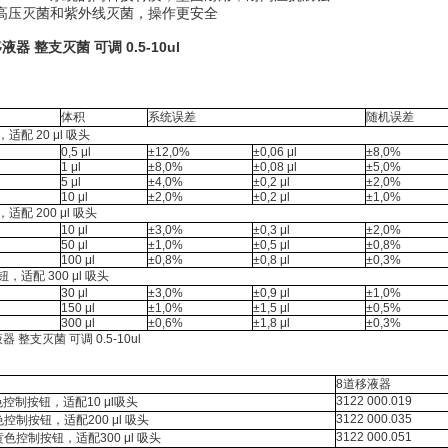
高压灭菌和紫外线灭菌，操作更安全
器 整支灭菌 可调 0.5-10ul
体积
系统误差
随机误差
配 20 μl 吸头
0,5 μl
±12,0%
±0,06 μl
±8,0%
1 μl
±8,0%
±0,08 μl
±5,0%
5 μl
±4,0%
±0,2 μl
±2,0%
10 μl
±2,0%
±0,2 μl
±1,0%
配 200 μl 吸头
10 μl
±3,0%
±0,3 μl
±2,0%
50 μl
±1,0%
±0,5 μl
±0,8%
100 μl
±0,8%
±0,8 μl
±0,3%
适配 300 μl 吸头
30 μl
±3,0%
±0,9 μl
±1,0%
150 μl
±1,0%
±1,5 μl
±0,5%
300 μl
±0,6%
±1,8 μl
±0,3%
 整支灭菌 可调 0.5-10ul
8道移液器
3122 000.019
 灰色控制按钮，适配10 μl吸头
3122 000.035
黄色控制按钮，适配200 μl 吸头
3122 000.051
l桔黄色控制按钮，适配300 μl 吸头