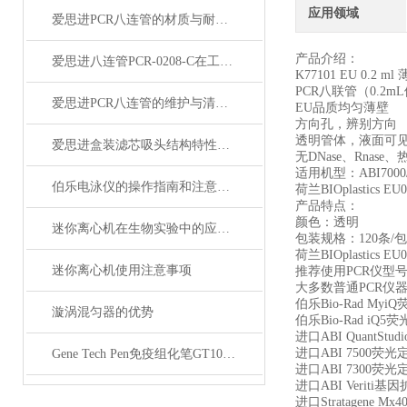
应用领域
爱思进PCR八连管的材质与耐高温性能分析
产品介绍：
爱思进八连管PCR-0208-C在工业自动化中的应用与优势概述
K77101 EU 0.2 
PCR八联管（0.2m
爱思进PCR八连管的维护与清洁指南说明
EU品质均匀薄壁
方向孔，辨别方向
透明管体，液面可
爱思进盒装滤芯吸头结构特性与实验防污染技术说明
无DNase、Rnase、
适用机型：ABI7000/73
伯乐电泳仪的操作指南和注意事项
荷兰BIOplastics 
产品特点：
颜色：透明
迷你离心机在生物实验中的应用与优势分析
包装规格：120条/包
荷兰BIOplastics 
迷你离心机使用注意事项
推荐使用PCR仪型
大多数普通PCR仪
伯乐Bio-Rad Myi
漩涡混匀器的优势
伯乐Bio-Rad iQ5荧
进口ABI QuantStu
进口ABI 7500荧光定
Gene Tech Pen免疫组化笔GT1001小号
进口ABI 7300荧光定
进口ABI Veriti基
进口Stratagene 