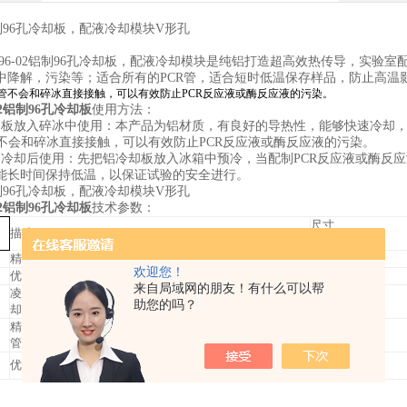
2铝制96孔冷却板，配液冷却模块V形孔
V96-02铝制96孔冷却板，配液冷却模块是纯铝打造超高效热传导，实验
中降解，污染等；适合所有的PCR管，适合短时低温保存样品，防止高温
be管不会和碎冰直接接触，可以有效防止PCR反应液或酶反应液的污染。
02铝制96孔冷却板
使用方法：
却板放入碎冰中使用：本产品为铝材质，有良好的导热性，能够快速冷却，
e管不会和碎冰直接接触，可以有效防止PCR反应液或酶反应液的污染。
中冷却后使用：先把铝冷却板放入冰箱中预冷，当配制PCR反应液或酶反
能长时间保持低温，以保证试验的安全进行。
2铝制96孔冷却板，配液冷却模块V形孔
02铝制96孔冷却板
技术参数：
尺寸
描述
(长x宽x高)mm
精品铝制96孔冷却板，配液冷却模块U 形孔
116x80x16
欢迎您！
优质铝制96孔PCR冷却板，配液冷却模块V 形孔
127x86x25
来自局域网的朋友！有什么可以帮
凌仪铝制25孔V型1.5/2.0ML离心管和4排8连U型PCR管冷
150x80x25
助您的吗？
却板，配液模块模块
精品铝制12孔V型1.5/2.0毫升离心管和6排8连排U型PCR
127x86x38
管冷却板，配液冷却模块
优质铝制384孔V型孔冷却板，冷却模块
127x86x18