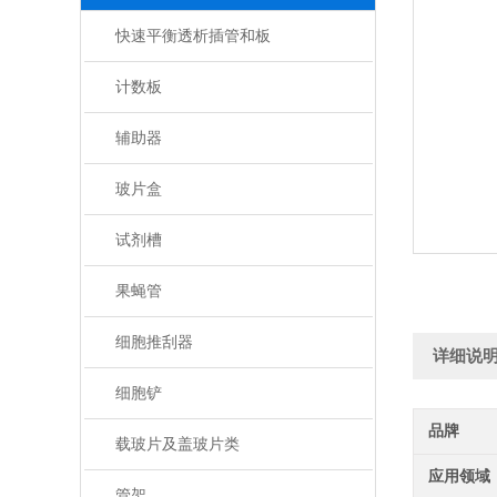
快速平衡透析插管和板
计数板
辅助器
玻片盒
试剂槽
果蝇管
细胞推刮器
详细说
细胞铲
品牌
载玻片及盖玻片类
应用领域
管架