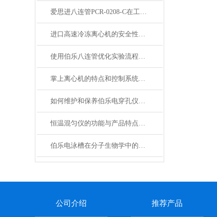
爱思进八连管PCR-0208-C在工业自动化中的应用与优势概述
进口高速冷冻离心机的安全性与性能保障说明
使用伯乐八连管优化实验流程的策略与建议
掌上离心机的特点和控制系统介绍
如何维护和保养伯乐电穿孔仪以延长使用寿命？
恒温混匀仪的功能与产品特点包含哪些
伯乐电泳槽在分子生物学中的关键作用
公司介绍
推荐产品