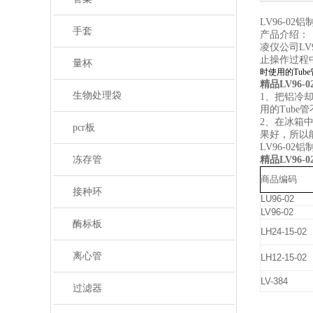
LV96-0
手套
产品介绍：
凌仪公司L
止操作过程
量杯
时使用的Tu
精品LV96-
生物处理袋
1、把铝冷
用的Tub
2、在冰箱
pcr板
果好，所以
LV96-0
冻存管
精品LV96-
商品编码
接种环
LU96-02
LV96-02
酶标板
LH24-15-02
离心管
LH12-15-02
LV-384
过滤器