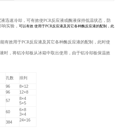
室配液迅速冷却，可有效使PCR反应液或酶液保持低温状态，防
影响实验，
可以有效 使用于PCR反应液及其它各种酶反应液的配制，此
能有效用于PCR反应液及其它各种酶反应液的配制，此时使
应液时，将铝冷却板从冰箱中取出使用，由于铝冷却板保温效
孔数
排列
96
8×12
96
12×8
8×4
57
5×5
6×8
60
3×4
24×16
384