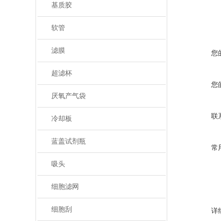
基质胶
软管
滤膜
您
超滤杯
您
厌氧产气袋
联
冷却板
蓝盖试剂瓶
常
吸头
细胞滤网
细胞刮
详