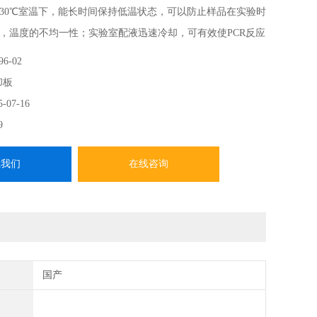
30℃室温下，能长时间保持低温状态，可以防止样品在实验时
，温度的不均一性；实验室配液迅速冷却，可有效使PCR反应
温状态，防止操作过程中降解，污染等
6-02
却板
5-07-16
9
系我们
在线咨询
国产