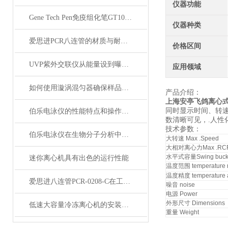
仪器功能
Gene Tech Pen免疫组化笔GT1001小号
仪器种类
爱思进PCR八连管的材质与耐高温性能分析
价格区间
UVP紫外交联仪从能量设到曝光时间控制详解
应用领域
如何使用漩涡混匀器确保样品均匀混合？
产品介绍：
上海安亭飞鸽离心式原
同时显示时间、转
伯乐电泳仪的性能特点和操作注意事项说明
数清晰可见，
.
人性
技术参数：
伯乐电泳仪在生物分子分析中的关键作用
大转速
Max .Speed
大相对离心力
Max .RC
水平式容量
Swing bucke
迷你离心机具有出色的运行性能
温度范围
temperature 
温度精度
temperature 
爱思进八连管PCR-0208-C在工业自动化中的应用与优势概述
噪音
noise
电源
Power
外形尺寸
Dimensions
低速大容量冷冻离心机的安装与维护建议
重量
Weight