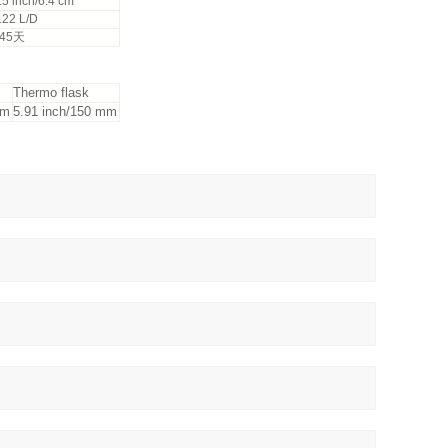
.5 inch/6.4 cm
.22 L/D
145天
Thermo flask
mm
5.91 inch/150 mm