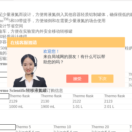
配少量液氮而设计，方便将液氮倒入其他容器轻质铝制罐体，确保很低的
TM
mo
5和10带提手，方便倾倒和在需要少量液氮的场合使用
设计节省空间
输车，方便在实验室内外安全移动转移罐
和轻质设计使得
存容器
-5
35和50倾倒液氮方便易行Thermo Flask®液氮容器可抽真空到1×10
毫米汞柱
欢迎您！
蚀的不锈钢外壳、提手，有夹钳盖确保安全、盖子有出气口
来自局域网的朋友！有什么可以帮
运输液氮
助您的吗？
mo Scientific转移液氮罐
Thermo 5
Thermo 10
Thermo 20
T
TY509×1
TY509×2
TY509×3
T
5.0 L
10.0 L
20.0 L
3
mo Scientific转移液氮罐
订购信息
Thermo flask
Thermo flask
Thermo flask
Thermo flask
2129
2130
2122
2123
1000 mL
1900 mL
1.01 L
2.01 L
Thermo 5
Thermo 10
Thermo 20
T