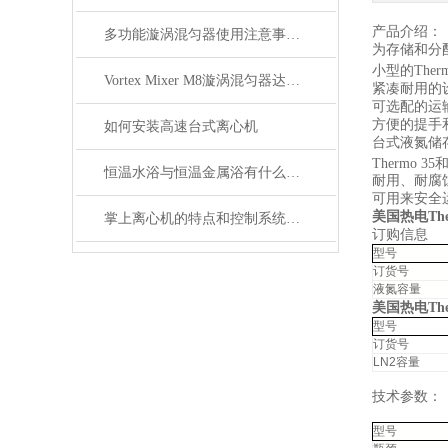
产品介绍：
多功能漩涡混匀器使用注意事项有哪些
为存储和分
小型的Ther
Vortex Mixer M8漩涡混匀器达到安全标准,满足实验要求
紧凑耐用的
可选配的运
方便的提手
如何安装高速台式离心机
台式液氮储
Thermo 
恒温水浴与恒温金属浴有什么不同
耐用、耐腐
可用来安全
美国热电Ther
掌上离心机的特点和控制系统介绍
订购信息
型号
订货号
液氮容量
美国热电Ther
型号
订货号
LN2容量
技术参数：
型号