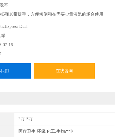
发率
oTM5和10带提手，方便倾倒和在需要少量液氮的场合使用
节省空间
ticExpress Dual
，方便在实验室内外安全移动转移罐
氮罐
5-07-16
9
系我们
在线咨询
2万-5万
医疗卫生,环保,化工,生物产业