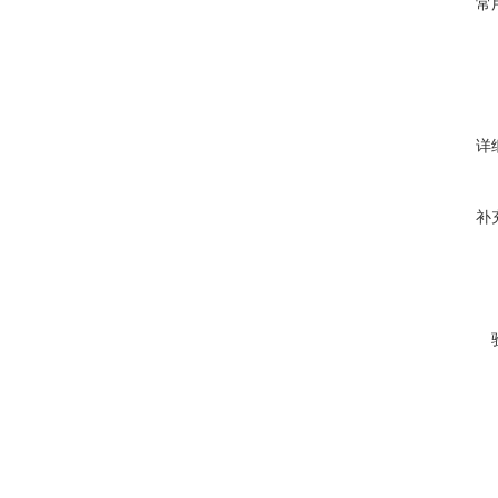
常
详
补