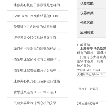
仪器功能
迷你离心机的工作原理是怎样的
仪器种类
Gene Tech Pen免疫组化笔GT1001小号
价格区间
爱思进PCR八连管的材质与耐高温性能分析
应用领域
UVP紫外交联仪从能量设到曝光时间控制详解
产品介绍:
如何使用漩涡混匀器确保样品均匀混合？
上海安亭飞鸽低速冷
所有的螺栓、螺母均
低速冷冻大容量离心
伯乐电泳仪的性能特点和操作注意事项说明
生物体激素，病毒，
技术参数:
大转速 Max .Speed
伯乐电泳仪在生物分子分析中的关键作用
大相对离心力Max .RC
迷你离心机具有出色的运行性能
1号水平（带风罩）
爱思进八连管PCR-0208-C在工业自动化中的应用与优势概述
低速大容量冷冻离心机的安装与维护建议
2号放射免疫转子