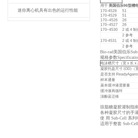
用于
美国伯乐96型槽电泳
迷你离心机具有出色的运行性能
170-4528
51
170-4529
51
170–4526
26
170–4527
26
170–4530
2 或 4 
2 参考
170-4531
2 或 4 
2 参考
Bio-rad美国伯乐Sub
规格参数Specificatio
电泳槽尺寸（宽 x 长 x
凝胶托盘尺寸 (OD)（宽
是否支持 ReadyAgaro
样本通量
基本缓冲液需要量
缓冲液再循环
溴酚蓝迁移
琼脂糖凝胶灌制指
各种凝胶尺寸的手
使 用 Sub-C
适用于整套 Sub-C