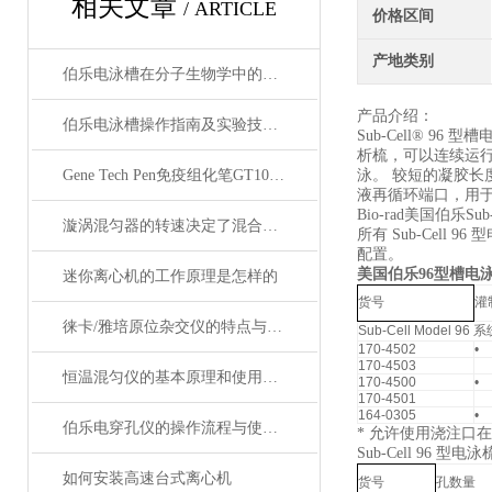
相关文章
/ ARTICLE
价格区间
产地类别
伯乐电泳槽在分子生物学中的关键作用
产品介绍：
伯乐电泳槽操作指南及实验技巧分享
Sub-Cell® 
析梳，可以连续运行 
Gene Tech Pen免疫组化笔GT1001小号
泳。 较短的凝胶长度（1
液再循环端口，用于
Bio-rad美国伯乐Sub
漩涡混匀器的转速决定了混合效果
所有 Sub-Cel
配置。
美国伯乐96型槽电泳槽
迷你离心机的工作原理是怎样的
货号
灌
徕卡/雅培原位杂交仪的特点与几大配置介绍
Sub-Cell Model 96 
170-4502
•
170-4503
恒温混匀仪的基本原理和使用方法介绍
170-4500
•
170-4501
164-0305
•
伯乐电穿孔仪的操作流程与使用注意事项
* 允许使用浇注口在
Sub-Cell 96 型
如何安装高速台式离心机
货号
孔数量