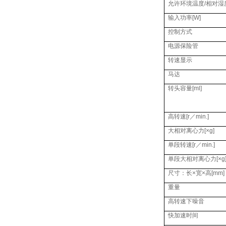
允许环境温度
/
相对湿
输入功率
[W]
控制方式
电源保险管
转速显示
马达
转头容量
[ml]
高转速
[r
／
min.]
大相对离心力
[×g]
单段转速
[r
／
min.]
单段大相对离心力
[×g
尺寸：长
×
宽
×
高
[mm]
重量
高转速下噪音
快加速时间