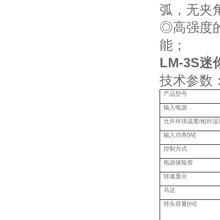
弧，无夹
◎高强度
能；
LM-3S
技术参数
产品型号
输入电源
允许环境温度
/
相对湿
输入功率
[W]
控制方式
电源保险管
转速显示
马达
转头容量
[ml]