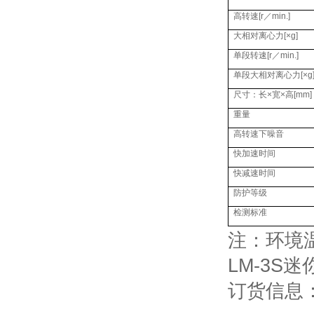
高转速
[r
／
min.]
大相对离心力
[×g]
单段转速
[r
／
min.]
单段大相对离心力
[×g
尺寸：长
×
宽
×
高
[mm]
重量
高转速下噪音
快加速时间
快减速时间
防护等级
检测标准
注：环境温
LM-3S
订货信息