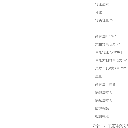
转速显示
马达
转头容量
[ml]
高转速
[r
／
min.]
大相对离心力
[×g]
单段转速
[r
／
min.]
单段大相对离心力
[×g
尺寸：长
×
宽
×
高
[mm]
重量
高转速下噪音
快加速时间
快减速时间
防护等级
检测标准
注：环境温