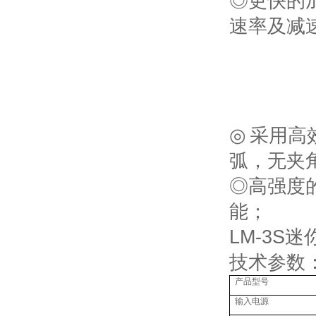
◎更快的
速率及减
◎
采用高
弧，无夹
◎高强度
能；
LM-3S
技术参数
产品型号
输入电源