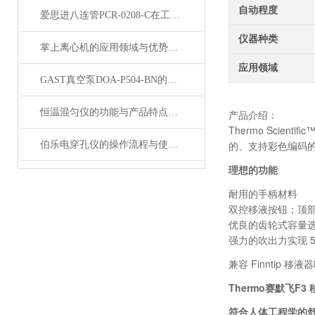
自动程度
爱思进八连管PCR-0208-C在工业自动化中的应用与优势概述
仪器种类
掌上离心机的应用领域与优势分析
应用领域
GAST真空泵DOA-P504-BN的节能特性与环保优势概述
恒温混匀仪的功能与产品特点包含哪些
产品介绍：
Thermo Scien
的、支持彩色编码的指
伯乐电穿孔仪的操作流程与使用注意事项
理想的功能
耐用的手柄材料
双控移液按钮；顶
优良的齿轮式容量
强力的吹出力实现 5
兼容 Finntip 
Thermo赛默飞F3
符合人体工程学的