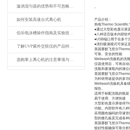
漩涡混匀器的优势和不可忽略的注意事项
。
如何安装高速台式离心机
产品介绍：
热电Thermo Scient
●通过大型彩色显示屏
伯乐电泳槽操作指南及实验技巧分享
●八种语言版本内部软
●USB端口用于在多
●清扫吸液模式可保证
了解UVP紫外交联仪的产品特点和注意事项
美国赛默飞世尔Thermo 
可靠、安全的性能
Wellwash洗板
选购掌上离心机的注意事项与建议？
仪器使用后，可将自动
洗瓶和废液瓶内的液位
美国赛默飞世尔Thermo 
为科研用途提供的多功
Wellwash洗板
报告。
适用于标配洗瓶的瓶架
易于使用、方便快捷
大型彩色显示屏使得The
功能。内部软件有八种
采用颜色编码的导液管
型的微孔板及完成各种
美国赛默飞世尔Thermo 
较好性能确保可靠分析