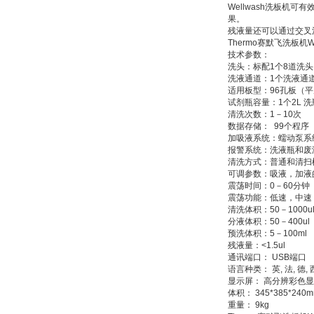
Wellwash洗板
果。
残液量还可以通过交叉
Thermo赛默飞洗板机We
技术参数：
洗头：标配1个8道洗头
洗液通道：1个洗液通
适用板型：96孔板（
试剂瓶容量：1个2L 洗瓶
清洗次数：1－10次
数据存储： 99个程序
加吸液系统：蠕动泵系
报警系统：洗液瓶和废
清洗方式：普通和清扫
可调参数：吸液，加液
震荡时间：0－60分钟
震荡功能：低速，中速
清洗体积：50－1000u
分液体积：50－400ul
预洗体积：5－100ml
残液量：<1.5ul
通讯端口： USB端口
语言种类： 英, 法, 德,
显示屏： 高分辨彩色显示
体积： 345*385*240
重量： 9kg