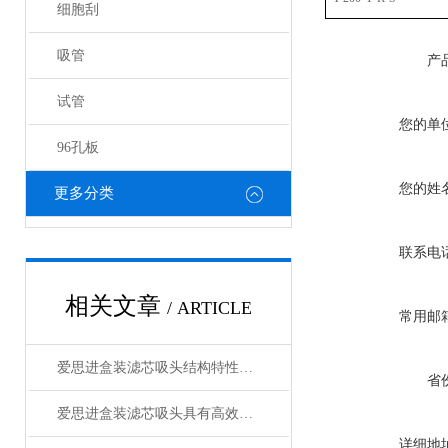
细胞刮
吸管
产
试管
您的单
96孔板
您的姓
更多分类
联系电
相关文章
/ ARTICLE
常用邮
爱思进盒装滤芯吸头结构特性与实验防污染技术说明
省
爱思进盒装滤芯吸头具有高效、耐用和环保等特点
详细地