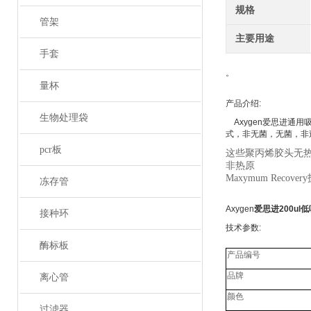
规格
管架
主要用途
手套
。
量杯
产品介绍
:
生物处理袋
Axygen
爱思进通用
式，非无菌，无菌，非
pcr板
这些聚丙烯胶头无
非热原
Maxymum Recovery
冻存管
Axygen
爱思进200ul低
接种环
技术参数
:
酶标板
产品编号
品牌
离心管
颜色
过滤器