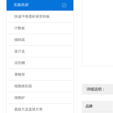
实验耗材
快速平衡透析插管和板
计数板
辅助器
玻片盒
试剂槽
果蝇管
细胞推刮器
详细说明：
细胞铲
品牌
载玻片及盖玻片类