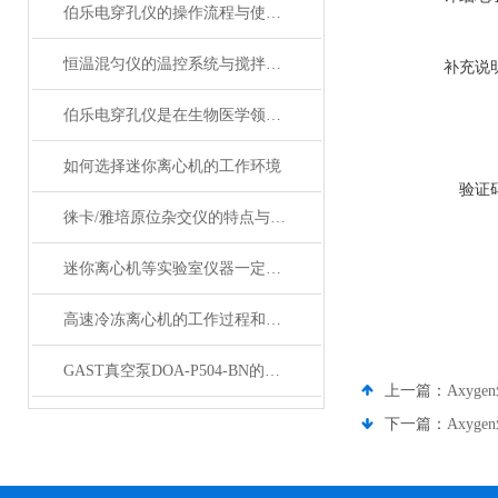
伯乐电穿孔仪的操作流程与使用注意事项
恒温混匀仪的温控系统与搅拌功能优化
补充说
伯乐电穿孔仪是在生物医学领域中广泛使用的设备
如何选择迷你离心机的工作环境
验证
徕卡/雅培原位杂交仪的特点与几大配置介绍
迷你离心机等实验室仪器一定要注意维护保养
高速冷冻离心机的工作过程和应用范围说明
GAST真空泵DOA-P504-BN的节能特性与环保优势概述
上一篇：
Axyge
下一篇：
Axyge