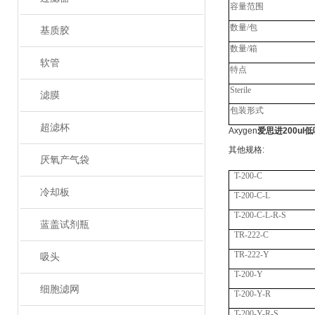
容量范围
数量
/
包
基质胶
数量
/
箱
软管
特点
Sterile
滤膜
包装形式
超滤杯
Axygen
爱思进200ul低
其他规格
:
厌氧产气袋
T-200-C
冷却板
T-200-C-L
T-200-C-L-R-S
蓝盖试剂瓶
TR-222-C
TR-222-Y
吸头
T-200-Y
细胞滤网
T-200-Y-R
T-200-Y-R-S