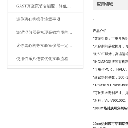
应用领域
GAST真空泵节省能源，降低噪音
。
迷你离心机操作注意事项
产品介绍
漩涡混匀器是实现高效均质的强力工具
*
穿刺铝膜；可重复热
迷你离心机等实验室仪器一定要注意维护保养
*
未穿刺前易被揭开；
*
耐
60
℃
烘烤，高温运
使用伯乐八连管优化实验流程的策略与建议
*
耐
DMSO
溶液等有机
*
可用作
PCR
、
HPLC
*
建议热封参数：
160~
* RNase & DNase-free
*
可按要求定制尺寸、
*
对标：
Vitl-V901002
*
20um热封膜可穿刺铝箔膜
20um热封膜可穿刺铝箔膜替