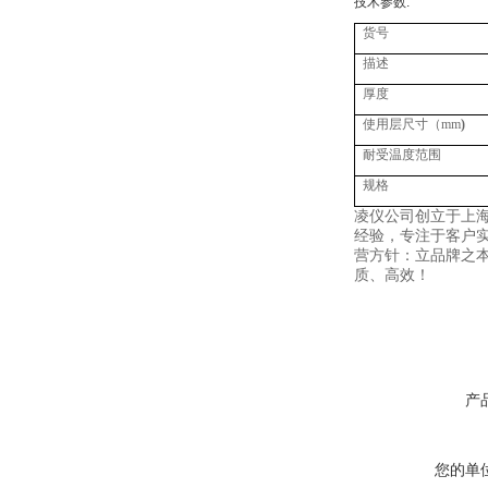
技术参数
:
货号
描述
厚度
使用层尺寸（
mm
)
耐受温度范围
规格
凌仪公司创立于上海
经验，专注于客户
营方针：立品牌之
质、高效！
产
您的单