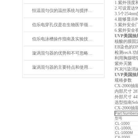
1.紫外强
2.可设置达9
恒温混匀仪的温控系统与搅拌功能优化
3.5个254
4.能够显示
伯乐电穿孔仪是在生物医学领域中广泛使用的设备
5.紫外安全
6.紫外安全
UVP美国抽
伯乐电泳槽操作指南及实验技巧分享
核酸的膜固
EB染色的D
检测recA 
漩涡混匀器的优势和不可忽略的注意事项
利用胸腺嘧
紫外灭菌
漩涡混匀器的主要特点和使用说明
PCR污染消
UVP美国抽
规格参数
CX-200
内部尺寸 287
外部尺寸 445
选型指南Selec
CX-200
Part Numbers
型号
CL-1000
CL-1000L
CL-1000M
CX-2000