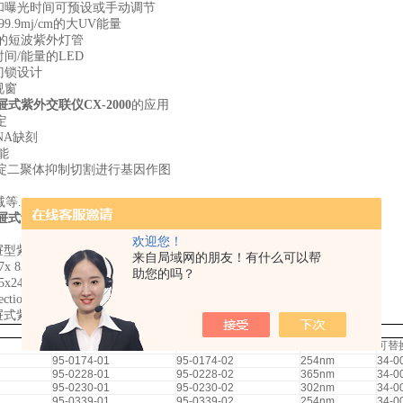
度和曝光时间可预设或手动调节
99.9mj/cm的大UV能量
nm的短波紫外灯管
时间/能量的LED
门锁设计
视窗
屉式紫外交联仪CX-2000
的应用
定
NA缺刻
功能
啶二聚体抑制切割进行基因作图
减等.
屉式紫外交联仪CX-2000
欢迎您！
0抽屉型紫外交联仪尺寸
来自局域网的朋友！有什么可以帮
x 83x287mm
助您的吗？
x241x381mm
tion Guide
0抽屉式紫外交联仪的订货信息
115V
230V
波长
可替
95-0174-01
95-0174-02
254nm
34-0
95-0228-01
95-0228-02
365nm
34-0
95-0230-01
95-0230-02
302nm
34-0
95-0339-01
95-0339-02
254nm
34-0