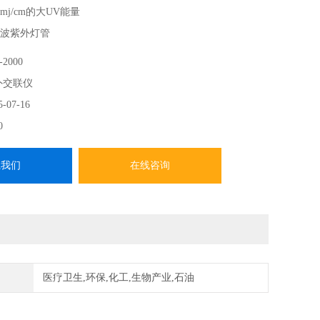
9mj/cm的大UV能量
的短波紫外灯管
2000
外交联仪
5-07-16
0
系我们
在线咨询
医疗卫生,环保,化工,生物产业,石油