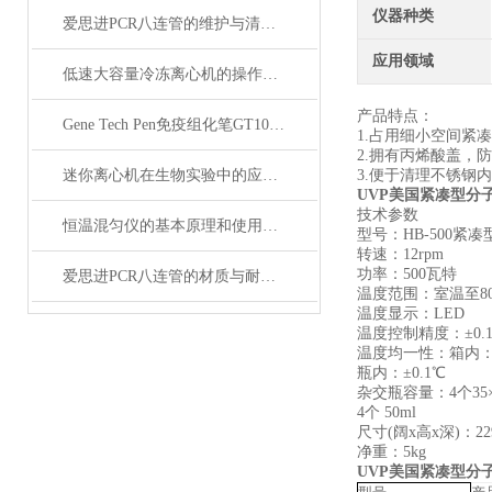
仪器种类
爱思进PCR八连管的维护与清洁指南说明
应用领域
低速大容量冷冻离心机的操作步骤和注意事项
产品特点：
Gene Tech Pen免疫组化笔GT1001小号
1.占用细小空间紧
2.拥有丙烯酸盖，防
迷你离心机在生物实验中的应用与优势分析
3.便于清理不锈钢内
UVP美国紧凑型分子
技术参数
恒温混匀仪的基本原理和使用方法介绍
型号：HB-500紧凑
转速：12rpm
功率：500瓦特
爱思进PCR八连管的材质与耐高温性能分析
温度范围：室温至8
温度显示：LED
温度控制精度：±0.
温度均一性：箱内：±
瓶内：±0.1℃
杂交瓶容量：4个35×
4个 50ml
尺寸(阔x高x深)：229
净重：5kg
UVP美国紧凑型分子