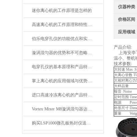
仪器种类
迷你离心机的工作原理是怎样的
价格区间
高速离心机的工作原理和特性说明
应用领域
伯乐电穿孔仪的功能优点和实验流程说明
产品介绍:
漩涡混匀器的优势和不可忽略的注意事项
上海安亭飞
温小、整机
技术参数:
电穿孔仪的基本原理和产品特性概述
大转速 Max .S
大离心管数 T
大相对离心力Ma
掌上离心机的应用领域与优势分析
大样品量
噪音 Noise
进口高速冷冻离心机的产品特点和使用注意事项
定时范围 Timer
电源 Powe
外形尺寸 Dimen
Vortex Mixer M8漩涡混匀器达到安全标准,满足实验要求
重量 Weigh
购买LSP1000微孔板热封仪送英国进口96孔板一箱