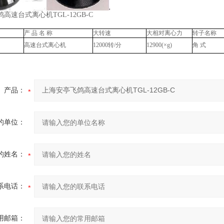
高速台式离心机TGL-12GB-C
产 品 名 称
大转速
大相对离心力
转子名称
高速台式离心机
12000转/分
12900(×g)
角 式
产品：
的单位：
的姓名：
系电话：
用邮箱：