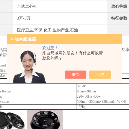
台式离心机
离心等级
3万-5万
特征参数
医疗卫生,环保,化工,生物产业,石油
欢迎您！
鸽高速台式离心机TGL-12GB-C该机在TGL-16GB的基础上加大电
来自局域网的朋友！有什么可以帮
噪音低、操作方便、安全可靠。
助您的吗？
peed
12000rpm（转/分）
UBE
48×0.5ml
x .RCF
12900(×g)
48ml（2ml×24）
≤70dB
 Range
0min～99min
r
220v 50Hz 400w
sions
500mm×350mm×320mm(L×W×H)
t
22kg