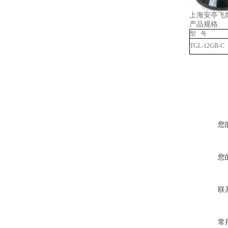
上海安亭飞鸽
产品规格:
型 号
TGL-12GB-C
您
您
联
常