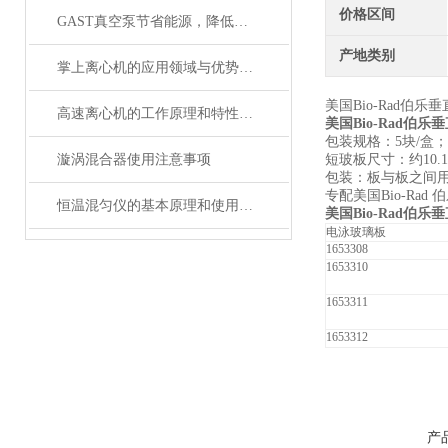
价格区间
GAST真空泵节省能源，降低噪音
产地类别
掌上离心机的应用领域与优势分析
美国
Bio-Rad
伯乐垂
高速离心机的工作原理和特性说明
美国Bio-Rad伯乐
包装规格：
5
块
/
盒；
漩涡混合器使用注意事项
短玻板尺寸：约
10.1
包装：板与板之间
专配美国
Bio-Rad
伯
恒温混匀仪的基本原理和使用方法介绍
美国Bio-Rad伯乐
电泳玻璃板
1653308
1653310
1653311
1653312
产