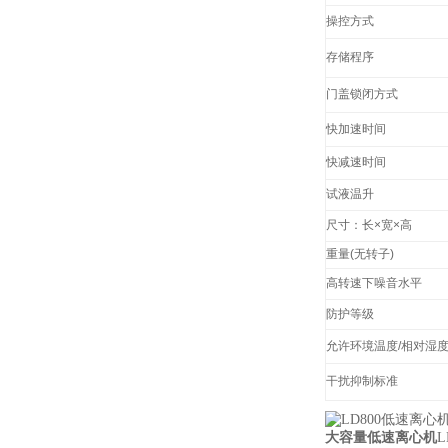
操控方式
存储程序
门盖锁闭方式
快加速时间
快减速时间
试液温升
尺寸：长×宽×高
重量(无转子)
高转速下噪音水平
防护等级
允许环境温度/相对湿
干扰抑制标准
大容量低速离心机
L